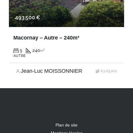
493.500 €
Macornay – Autre – 240m²
5
240
m²
AUTRE
Jean-Luc MOISSONNIER
il y a3 ans
Plan de site