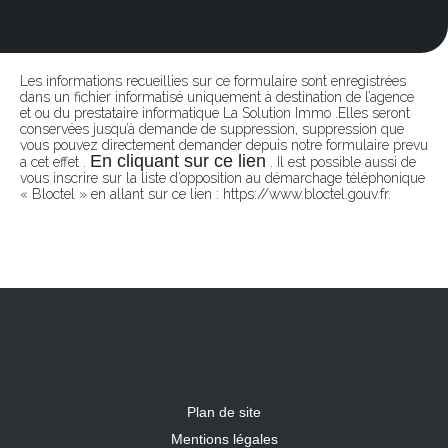
Les informations recueillies sur ce formulaire sont enregistrées
dans un fichier informatisé uniquement à destination de l’agence
et ou du prestataire informatique La Solution Immo .Elles seront
conservées jusqu’à demande de suppression, suppression que
vous pouvez directement demander depuis notre formulaire prevu
En cliquant sur ce lien
a cet effet .
. Il est possible aussi de
vous inscrire sur la liste d’opposition au démarchage téléphonique
« Bloctel » en allant sur ce lien : https://www.bloctel.gouv.fr.
Plan de site
Mentions légales