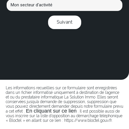
Suivant
Les informations recueillies sur ce formulaire sont enregistrées
dans un fichier informatisé uniquement à destination de l’agence
et ou du prestataire informatique La Solution Immo .Elles seront
conservées jusqu’à demande de suppression, suppression que
vous pouvez directement demander depuis notre formulaire prevu
En cliquant sur ce lien
a cet effet .
. Il est possible aussi de
vous inscrire sur la liste d’opposition au démarchage téléphonique
« Bloctel » en allant sur ce lien : https://www.bloctel.gouv.fr.