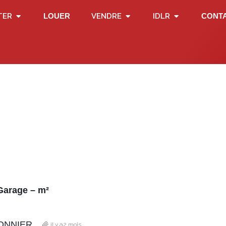
TER
LOUER
VENDRE
IDLR
CONT
Garage – m²
SONNIER
il y a2 mois