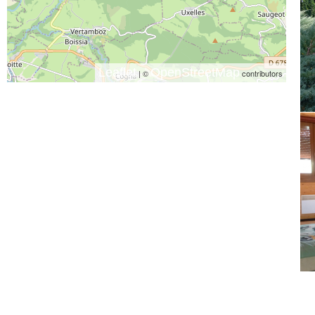
Leaflet
OpenStreetMap
| ©
contributors