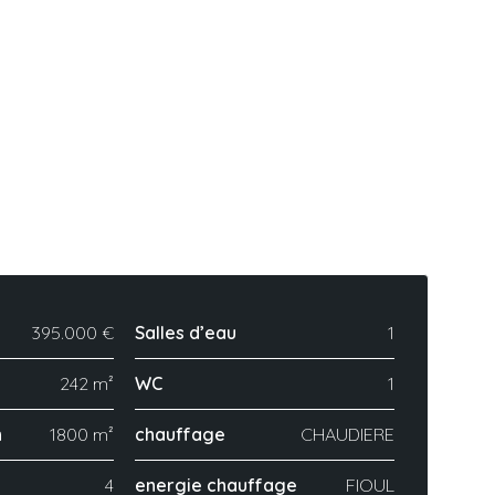
395.000 €
Salles d’eau
1
242 m²
WC
1
n
1800 m²
chauffage
CHAUDIERE
4
energie chauffage
FIOUL