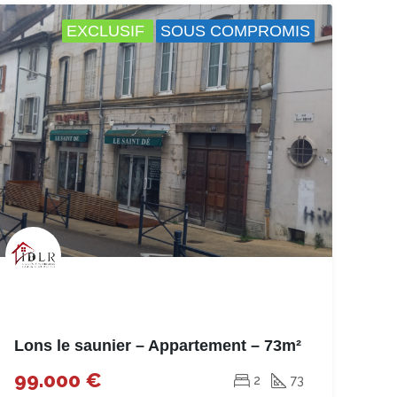
EXCLUSIF
SOUS COMPROMIS
Lons le saunier – Appartement – 73m²
99.000 €
2
73