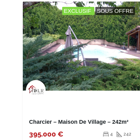
EXCLUSIF
SOUS OFFRE
Charcier – Maison De Village – 242m²
395.000 €
4
242