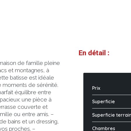
En détail :
ison de famille pleine
acs et montagnes, à
tte batisse est idéale
de moments de sérénité.
Prix
rfait équilibre entre
spacieux: une pièce à
Superficie
errasse couverte et
mille ou entre amis. –
Superficie terrai
de bains et un dressing,
vos proches. –
Chambres