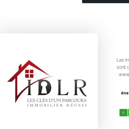
Les i
sont 
: www
éne