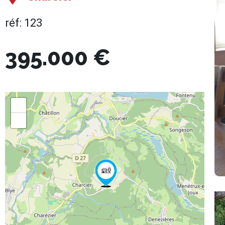
réf: 123
395.000 €
+
−