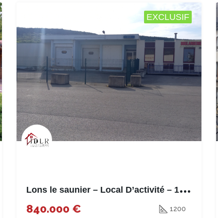
EXCLUSIF
L
ons le saunier – Local D’activité – 1200m²
840.000 €
1200