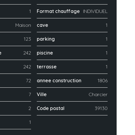
1
Format chauffage
INDIVIDUEL
Maison
cave
1
123
parking
1
e
242
piscine
1
242
terrasse
1
72
annee construction
1806
7
Ville
Charcier
2
Code postal
39130
1