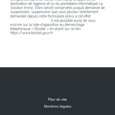
destination de l’agence et ou du prestataire informatique La
Solution Immo .Elles seront conservées jusqu’à demande de
suppression, suppression que vous pouvez directement
En
demander depuis notre formulaire prevu a cet effet .
cliquant sur ce lien
. Il est possible aussi de vous
inscrire sur la liste d’opposition au démarchage
téléphonique « Bloctel » en allant sur ce lien :
https://www.bloctel.gouv.fr.
Plan de site
Mentions légales