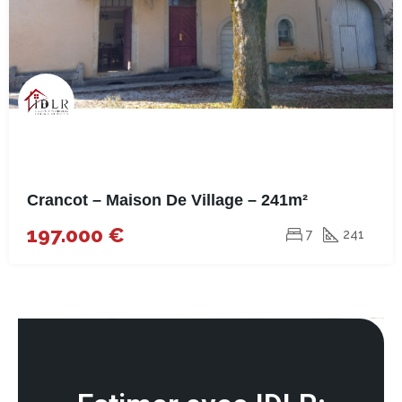
Crancot – Maison De Village – 241m²
197.000 €
7
241