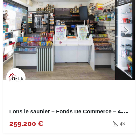
L
ons le saunier – Fonds De Commerce – 48m²
259.200 €
48