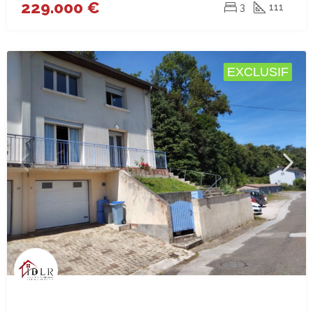
229.000 €
3
111
EXCLUSIF