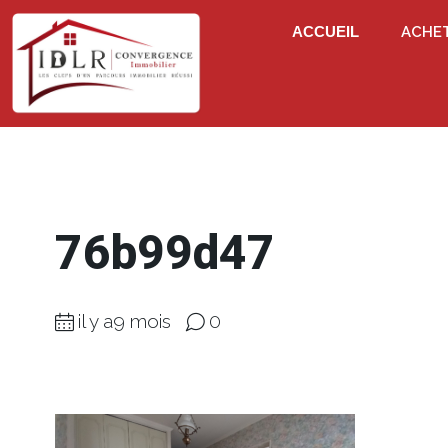
ACCUEIL
ACHE
76b99d47
il y a9 mois
0