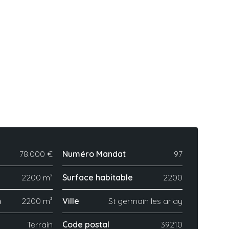
78.000 €
Numéro Mandat
97
2200 m²
Surface habitable
2200
n
2200 m²
Ville
St germain les arlay
Terrain
Code postal
39210