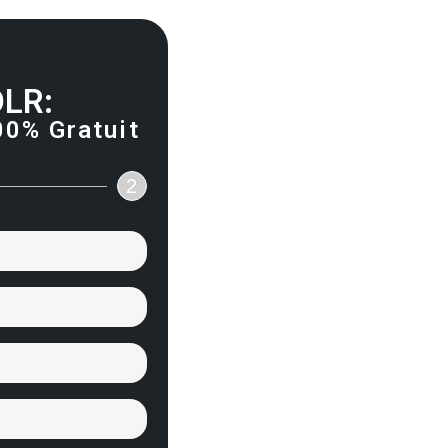
DLR:
00% Gratuit
2