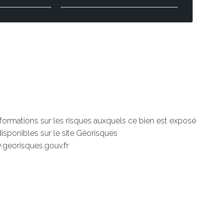
nformations sur les risques auxquels ce bien est exposé
disponibles sur le site Géorisques
.georisques.gouv.fr