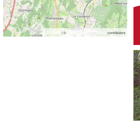
Leaflet
OpenStreetMap
| ©
contributors