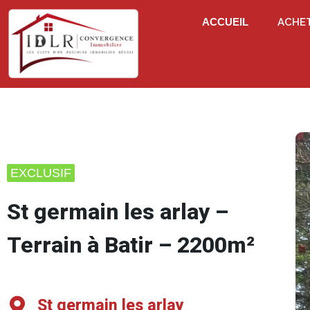
ACCUEIL
ACHE
EXCLUSIF
St germain les arlay –
Terrain à Batir – 2200m²
St germain les arlay