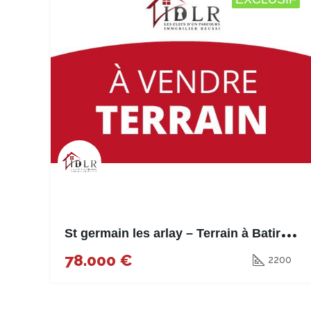
S
t germain les arlay – Terrain à Batir – 2200m²
78.000 €
2200