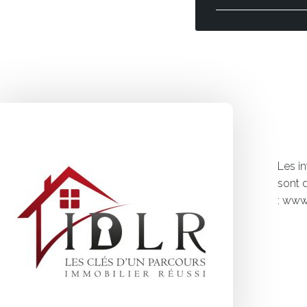
Les i
sont 
: www