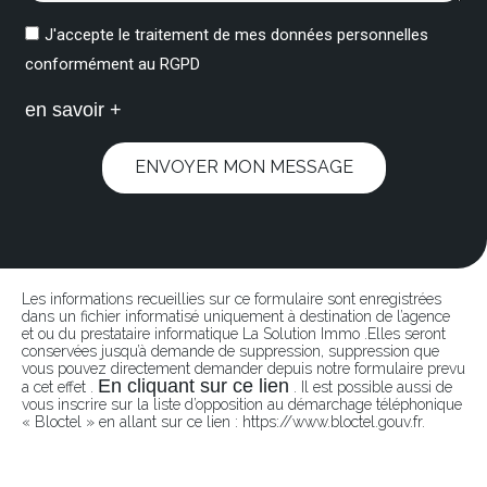
J'accepte le traitement de mes données personnelles
conformément au RGPD
en savoir +
ENVOYER MON MESSAGE
Les informations recueillies sur ce formulaire sont enregistrées
dans un fichier informatisé uniquement à destination de l’agence
et ou du prestataire informatique La Solution Immo .Elles seront
conservées jusqu’à demande de suppression, suppression que
vous pouvez directement demander depuis notre formulaire prevu
En cliquant sur ce lien
a cet effet .
. Il est possible aussi de
vous inscrire sur la liste d’opposition au démarchage téléphonique
« Bloctel » en allant sur ce lien : https://www.bloctel.gouv.fr.