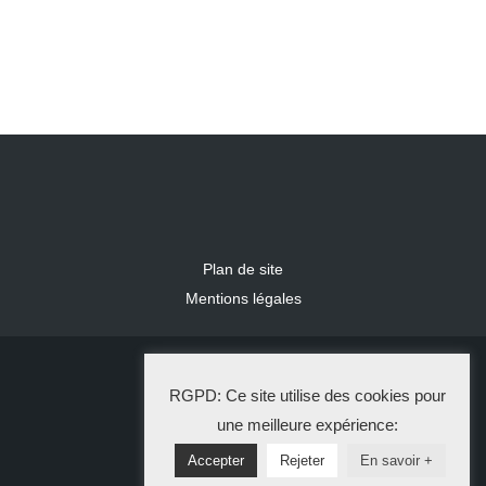
Plan de site
Mentions légales
2024 IDLR
RGPD: Ce site utilise des cookies pour
La Solution Immo
une meilleure expérience:
Accepter
Rejeter
En savoir +