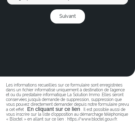
Suivant
Les informations recueillies sur ce formulaire sont enregistrées
dans un fichier informatisé uniquement à destination de l’agence
et ou du prestataire informatique La Solution Immo .Elles seront
conservées jusqu’à demande de suppression, suppression que
vous pouvez directement demander depuis notre formulaire prevu
En cliquant sur ce lien
a cet effet .
. Il est possible aussi de
vous inscrire sur la liste d’opposition au démarchage téléphonique
« Bloctel » en allant sur ce lien : https://www.bloctel.gouv.fr.