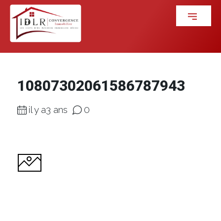
10807302061586787943
il y a3 ans
0