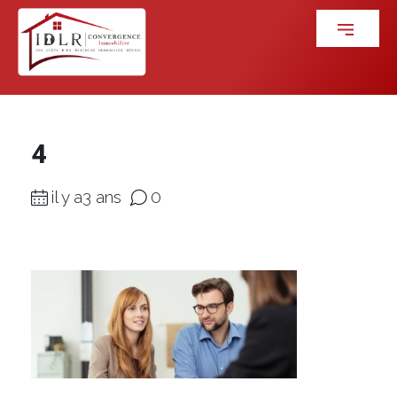
4
il y a3 ans
0