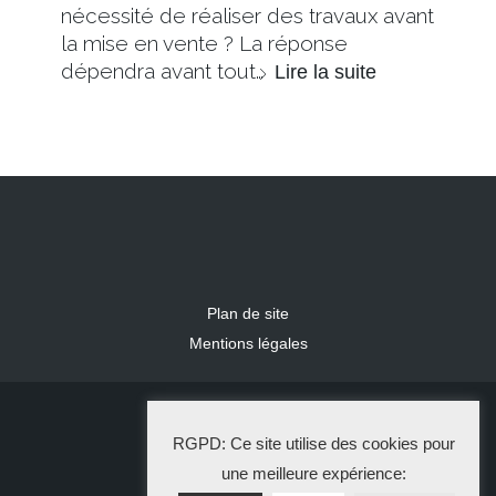
nécessité de réaliser des travaux avant
la mise en vente ? La réponse
dépendra avant tout…
Lire la suite
Plan de site
Mentions légales
2024 IDLR
RGPD: Ce site utilise des cookies pour
La Solution Immo
une meilleure expérience: