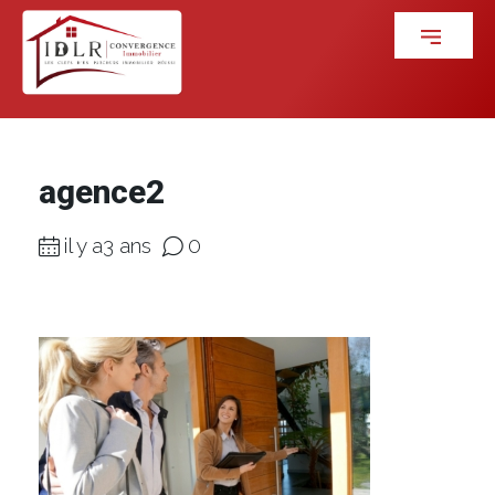
agence2
il y a3 ans
0