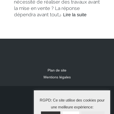
nécessité de réaliser des travaux avant
la mise en vente ? La réponse
dépendra avant tout…
Lire la suite
Plan de site
Mentions légales
2024 IDLR
RGPD: Ce site utilise des cookies pour
La Solution Immo
une meilleure expérience: