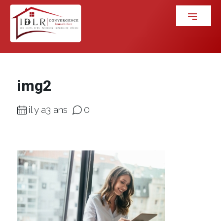
img2
il y a3 ans
0