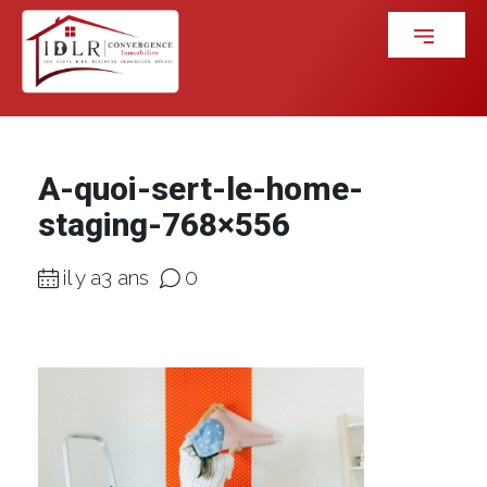
A-quoi-sert-le-home-
staging-768×556
il y a3 ans
0