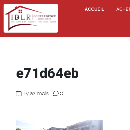
ACCUEIL
ACHE
e71d64eb
il y a2 mois
0