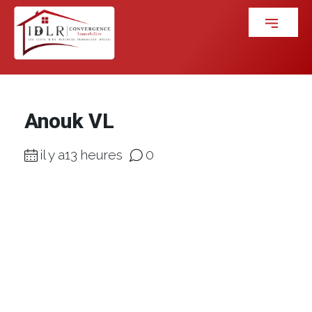
Anouk VL
il y a13 heures
0