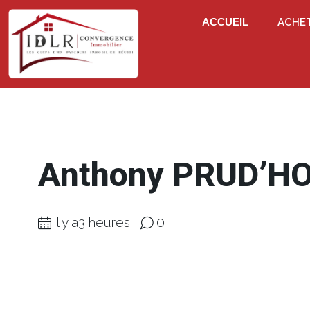
ACCUEIL
ACHE
Anthony PRUD’
il y a3 heures
0