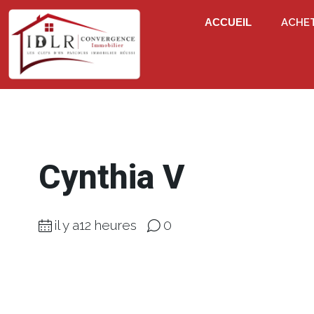
ACCUEIL
ACHE
Cynthia V
il y a12 heures
0