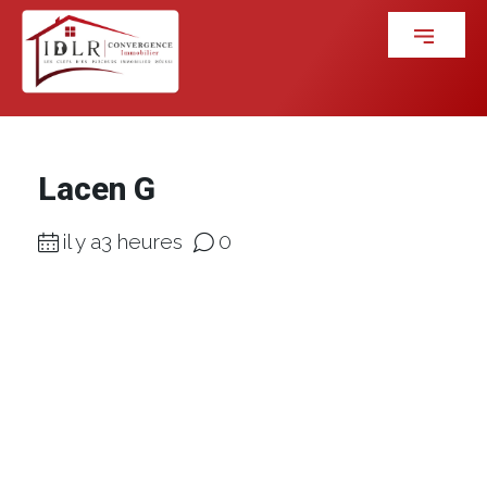
Lacen G
il y a3 heures
0