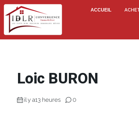
ACCUEIL
ACHE
Loic BURON
il y a13 heures
0