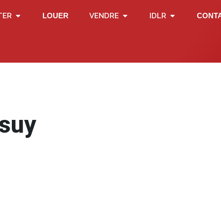
TER
LOUER
VENDRE
IDLR
CONT
nsuy