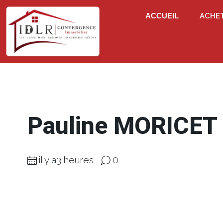
ACCUEIL
ACHE
Pauline MORICET
il y a3 heures
0