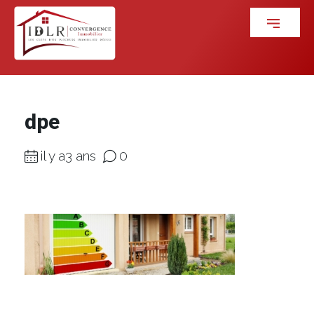
dpe
il y a3 ans
0