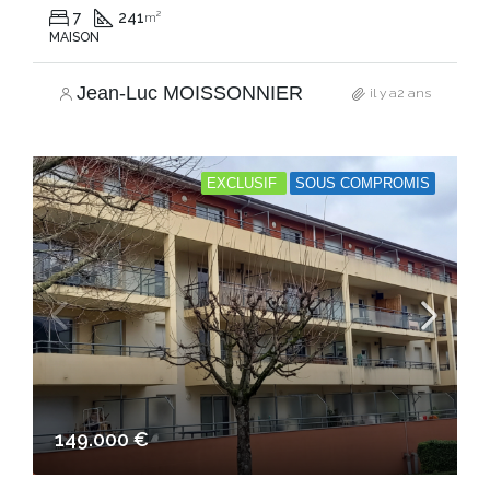
7
241
m²
MAISON
Jean-Luc MOISSONNIER
il y a2 ans
EXCLUSIF
SOUS COMPROMIS
149.000 €