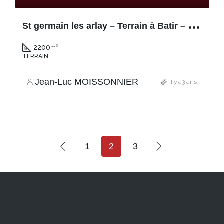
S
t germain les arlay – Terrain à Batir – 2200m²
2200
m²
TERRAIN
Jean-Luc MOISSONNIER
il y a3 ans
1
2
3