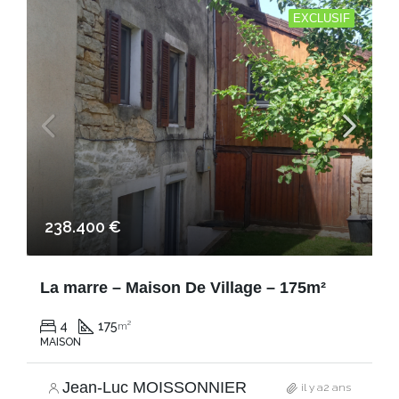
EXCLUSIF
238.400 €
La marre – Maison De Village – 175m²
4
175
m²
MAISON
Jean-Luc MOISSONNIER
il y a2 ans