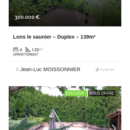
300.000 €
Lons le saunier – Duplex – 139m²
4
139
m²
APPARTEMENT
Jean-Luc MOISSONNIER
il y a1 an
EXCLUSIF
SOUS OFFRE