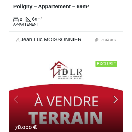
Poligny – Appartement – 69m²
2
69
m²
APPARTEMENT
Jean-Luc MOISSONNIER
il y a2 ans
EXCLUSIF
78.000 €