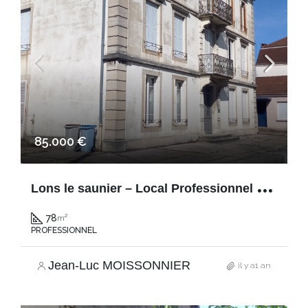
85.000 €
L
ons le saunier – Local Professionnel – 78m²
78
m²
PROFESSIONNEL
Jean-Luc MOISSONNIER
il y a1 an