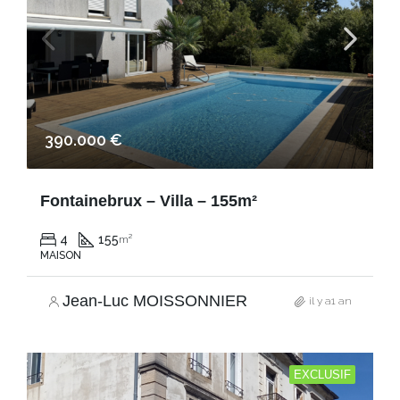
390.000 €
Fontainebrux – Villa – 155m²
4
155
m²
MAISON
Jean-Luc MOISSONNIER
il y a1 an
EXCLUSIF