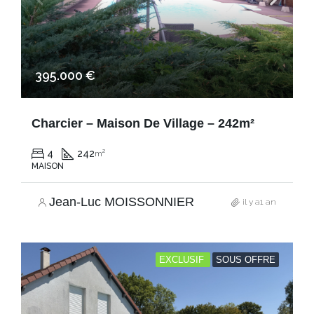
395.000 €
Charcier – Maison De Village – 242m²
4
242
m²
MAISON
Jean-Luc MOISSONNIER
il y a1 an
EXCLUSIF
SOUS OFFRE