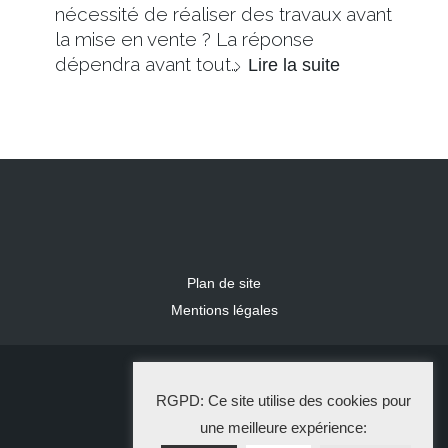
nécessité de réaliser des travaux avant
la mise en vente ? La réponse
dépendra avant tout…
Lire la suite
Plan de site
Mentions légales
2024 IDLR
RGPD: Ce site utilise des cookies pour
La Solution Immo
une meilleure expérience: